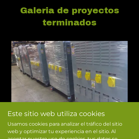
Galeria de proyectos
terminados
Este sitio web utiliza cookies
www.seaar.mx
Usamos cookies para analizar el tráfico del sitio
web y optimizar tu experiencia en el sitio. Al
Tijuana Baja California, México
aceptar nuestro uso de cookies, tus datos se